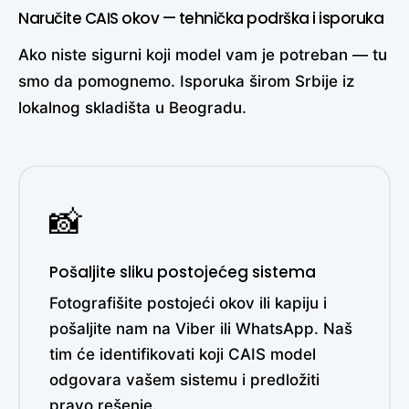
Naručite CAIS okov — tehnička podrška i isporuka
Ako niste sigurni koji model vam je potreban — tu
smo da pomognemo. Isporuka širom Srbije iz
lokalnog skladišta u Beogradu.
📸
Pošaljite sliku postojećeg sistema
Fotografišite postojeći okov ili kapiju i
pošaljite nam na Viber ili WhatsApp. Naš
tim će identifikovati koji CAIS model
odgovara vašem sistemu i predložiti
pravo rešenje.