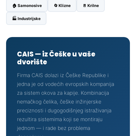
🏠 Samonosive
🔄 Klizne
🚪 Krilne
🏭 Industrijske
CAIS — iz Češke u vaše
dvorište
Firma CAIS dolazi iz Češke Republike i
jedna je od vodećih evropskih kompanija
za sistem okova za kapije. Kombinacija
nemačkog čelika, češke inžinjerske
preciznosti i dugogodišnjeg istraživanja
rezultira sistemima koji se montiraju
jednom — i rade bez problema