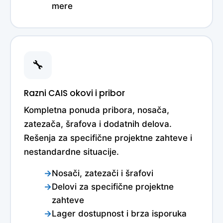
mere
🔧
Razni CAIS okovi i pribor
Kompletna ponuda pribora, nosača,
zatezača, šrafova i dodatnih delova.
Rešenja za specifične projektne zahteve i
nestandardne situacije.
Nosači, zatezači i šrafovi
Delovi za specifične projektne
zahteve
Lager dostupnost i brza isporuka