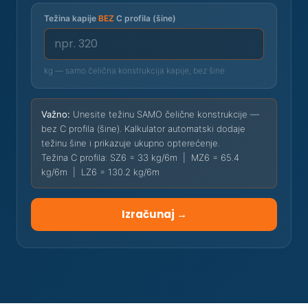
Težina kapije
BEZ
C profila (šine)
kg — samo čelična konstrukcija kapije, bez šine
Važno:
Unesite težinu SAMO čelične konstrukcije —
bez C profila (šine). Kalkulator automatski dodaje
težinu šine i prikazuje ukupno opterećenje.
Težina C profila: SZ6 = 33 kg/6m | MZ6 = 65.4
kg/6m | LZ6 = 130.2 kg/6m
Izračunaj →