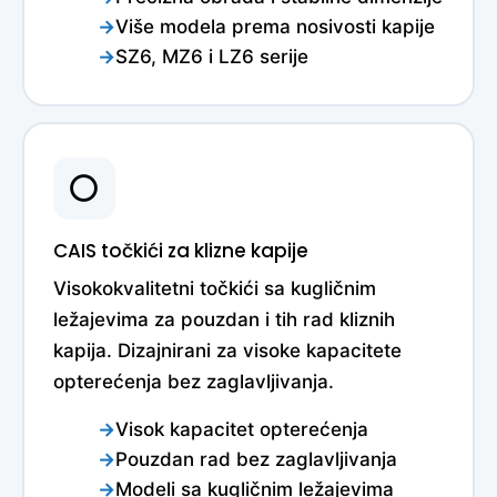
Više modela prema nosivosti kapije
SZ6, MZ6 i LZ6 serije
⭕
CAIS točkići za klizne kapije
Visokokvalitetni točkići sa kugličnim
ležajevima za pouzdan i tih rad kliznih
kapija. Dizajnirani za visoke kapacitete
opterećenja bez zaglavljivanja.
Visok kapacitet opterećenja
Pouzdan rad bez zaglavljivanja
Modeli sa kugličnim ležajevima