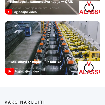
Teleskopska samonosiva kapija — CAIS
Dvokrilna, ugradnja u realnim uslovima
CAIS okovi za kapije — iz fabrike
Proces proizvodnje i kontrola kvaliteta
KAKO NARUČITI