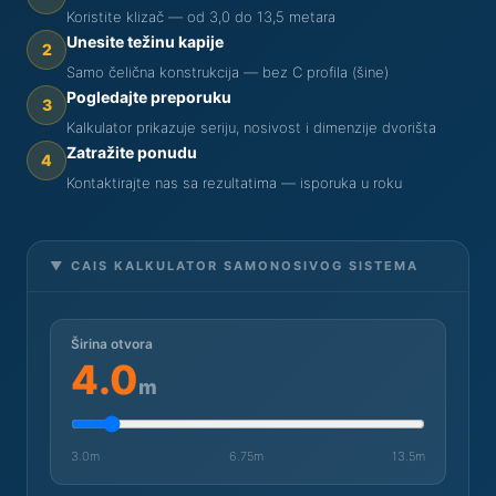
Koristite klizač — od 3,0 do 13,5 metara
Unesite težinu kapije
2
Samo čelična konstrukcija — bez C profila (šine)
Pogledajte preporuku
3
Kalkulator prikazuje seriju, nosivost i dimenzije dvorišta
Zatražite ponudu
4
Kontaktirajte nas sa rezultatima — isporuka u roku
▼ CAIS KALKULATOR SAMONOSIVOG SISTEMA
Širina otvora
4.0
m
3.0m
6.75m
13.5m