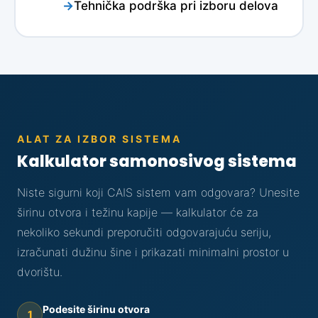
Tehnička podrška pri izboru delova
ALAT ZA IZBOR SISTEMA
Kalkulator samonosivog sistema
Niste sigurni koji CAIS sistem vam odgovara? Unesite
širinu otvora i težinu kapije — kalkulator će za
nekoliko sekundi preporučiti odgovarajuću seriju,
izračunati dužinu šine i prikazati minimalni prostor u
dvorištu.
Podesite širinu otvora
1