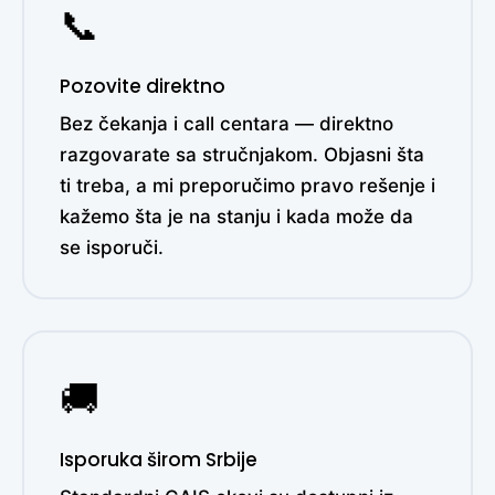
📞
Pozovite direktno
Bez čekanja i call centara — direktno
razgovarate sa stručnjakom. Objasni šta
ti treba, a mi preporučimo pravo rešenje i
kažemo šta je na stanju i kada može da
se isporuči.
🚚
Isporuka širom Srbije