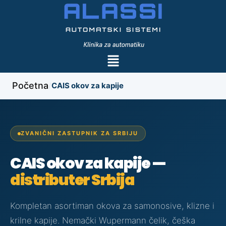
Početna
/
CAIS okov za kapije
ZVANIČNI ZASTUPNIK ZA SRBIJU
CAIS okov za kapije —
distributer Srbija
Kompletan asortiman okova za samonosive, klizne i
krilne kapije. Nemački Wupermann čelik, češka