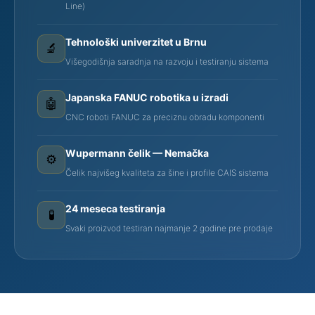
Line)
Tehnološki univerzitet u Brnu
🔬
Višegodišnja saradnja na razvoju i testiranju sistema
Japanska FANUC robotika u izradi
🤖
CNC roboti FANUC za preciznu obradu komponenti
Wupermann čelik — Nemačka
⚙️
Čelik najvišeg kvaliteta za šine i profile CAIS sistema
24 meseca testiranja
🧪
Svaki proizvod testiran najmanje 2 godine pre prodaje