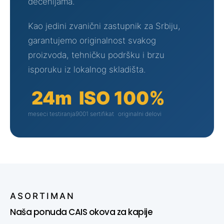
decenijama.
Kao jedini zvanični zastupnik za Srbiju,
garantujemo originalnost svakog
proizvoda, tehničku podršku i brzu
isporuku iz lokalnog skladišta.
24m
ISO
100%
meseci testiranja
9001 sertifikat
originalni delovi
ASORTIMAN
Naša ponuda CAIS okova za kapije