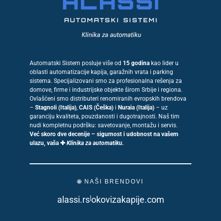
Automatski Sistem posluje više od
15 godina
kao lider u
oblasti automatizacije kapija, garažnih vrata i parking
sistema. Specijalizovani smo za profesionalna rešenja za
domove, firme i industrijske objekte širom Srbije i regiona.
Ovlašćeni smo distributeri renomiranih evropskih brendova
–
Stagnoli (Italija)
,
CAIS (Češka)
i
Nuraia (Italija)
– uz
garanciju kvaliteta, pouzdanosti i dugotrajnosti. Naš tim
nudi kompletnu podršku: savetovanje, montažu i servis.
Već skoro dve decenije – sigurnost i udobnost na vašem
ulazu, vaša ✚
Klinika za automatiku.
🌐 NAŠI BRENDOVI
|
alassi.rs
okovizakapije.com