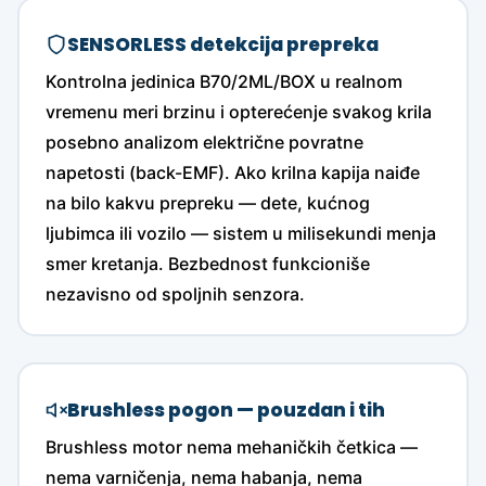
SENSORLESS detekcija prepreka
Kontrolna jedinica B70/2ML/BOX u realnom
vremenu meri brzinu i opterećenje svakog krila
posebno analizom električne povratne
napetosti (back-EMF). Ako krilna kapija naiđe
na bilo kakvu prepreku — dete, kućnog
ljubimca ili vozilo — sistem u milisekundi menja
smer kretanja. Bezbednost funkcioniše
nezavisno od spoljnih senzora.
Brushless pogon — pouzdan i tih
Brushless motor nema mehaničkih četkica —
nema varničenja, nema habanja, nema