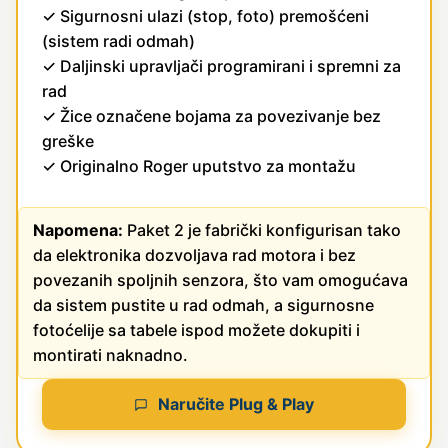
✓ Sigurnosni ulazi (stop, foto) premošćeni
(sistem radi odmah)
✓ Daljinski upravljači programirani i spremni za
rad
✓ Žice označene bojama za povezivanje bez
greške
✓ Originalno Roger uputstvo za montažu
Napomena:
Paket 2 je fabrički konfigurisan tako
da elektronika dozvoljava rad motora i bez
povezanih spoljnih senzora, što vam omogućava
da sistem pustite u rad odmah, a sigurnosne
fotoćelije sa tabele ispod možete dokupiti i
montirati naknadno.
Naručite Plug & Play