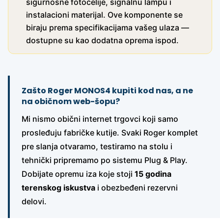
sigurnosne fotoćelije, signalnu lampu i
instalacioni materijal. Ove komponente se
biraju prema specifikacijama vašeg ulaza —
dostupne su kao dodatna oprema ispod.
Zašto Roger MONOS4 kupiti kod nas, a ne
na običnom web-šopu?
Mi nismo obični internet trgovci koji samo
prosleđuju fabričke kutije. Svaki Roger komplet
pre slanja otvaramo, testiramo na stolu i
tehnički pripremamo po sistemu Plug & Play.
Dobijate opremu iza koje stoji
15 godina
terenskog iskustva
i obezbeđeni rezervni
delovi.