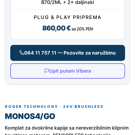
B70/2ML + 2× daljinski
PLUG & PLAY PRIPREMA
860,00 €
sa 20% PDV
064 11 757 11 — Pozovite za naružbinu
Upit putem Vibera
ROGER TECHNOLOGY · 24V BRUSHLESS
MONOS4/GO
Komplet za dvokrilne kapije sa nereverzibilnim klipnim