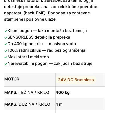
brushless motorom. SENSORLESS tehnologija
detektuje prepreke analizom električne povratne
napetosti (back-EMF). Pogodan za zahtevne
stambene i poslovne ulaze.
Klipni pogon — laka montaža bez temelja
SENSORLESS detekcija prepreka
Do 400 kg po krilu — masivna vrata
100% radni ciklus — rad bez ograničenja
Meki start i meki stop
Nereverzibilni pogon — zaključan bez struje
MOTOR
24V DC Brushless
MAKS. TEŽINA / KRILO
400 kg
MAKS. DUŽINA / KRILO
4 m