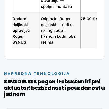
otvaranju —
spoljna montaža
Dodatni
Originalni Roger
25,00 € sa PD
daljinski
daljinski — radi u
upravljač
rolling code i
Roger
fiksnom kodu, oba
SYNUS
režima
NAPREDNA TEHNOLOGIJA
SENSORLESS pogon i robustan klipni
aktuator: bezbednost i pouzdanost u
jednom