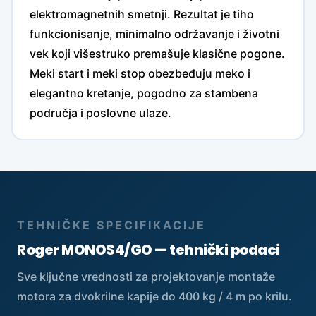
elektromagnetnih smetnji. Rezultat je tiho
funkcionisanje, minimalno održavanje i životni
vek koji višestruko premašuje klasične pogone.
Meki start i meki stop obezbeđuju meko i
elegantno kretanje, pogodno za stambena
područja i poslovne ulaze.
TEHNIČKE SPECIFIKACIJE
Roger MONOS4/GO — tehnički podaci
Sve ključne vrednosti za projektovanje montaže
motora za dvokrilne kapije do 400 kg / 4 m po krilu.