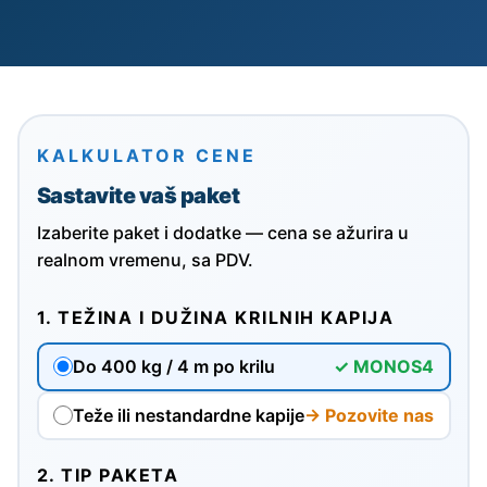
KALKULATOR CENE
Sastavite vaš paket
Izaberite paket i dodatke — cena se ažurira u
realnom vremenu, sa PDV.
1. TEŽINA I DUŽINA KRILNIH KAPIJA
Do 400 kg / 4 m po krilu
✓ MONOS4
Teže ili nestandardne kapije
→ Pozovite nas
2. TIP PAKETA