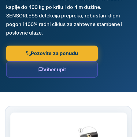
kapije do 400 kg po krilu i do 4 m dužine.
SENSORLESS detekcija prepreka, robustan klipni
pogon i 100% radni ciklus za zahtevne stambene i
poslovne ulaze.
Pozovite za ponudu
Viber upit