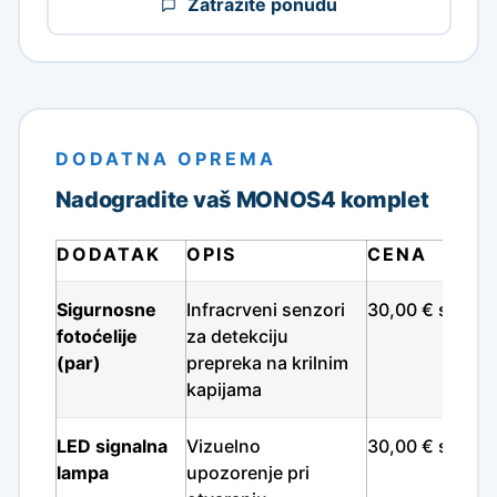
Zatražite ponudu
DODATNA OPREMA
Nadogradite vaš MONOS4 komplet
DODATAK
OPIS
CENA
Sigurnosne
Infracrveni senzori
30,00 € sa PD
fotoćelije
za detekciju
(par)
prepreka na krilnim
kapijama
LED signalna
Vizuelno
30,00 € sa PD
lampa
upozorenje pri