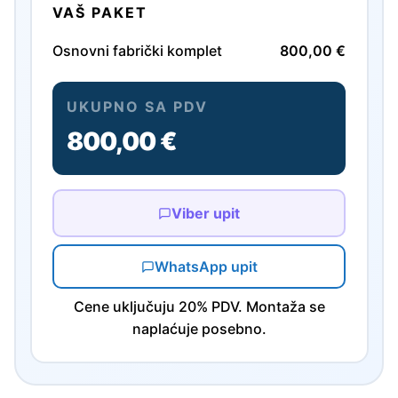
VAŠ PAKET
Osnovni fabrički komplet
800,00 €
UKUPNO SA PDV
800,00 €
Viber upit
WhatsApp upit
Cene uključuju 20% PDV. Montaža se
naplaćuje posebno.