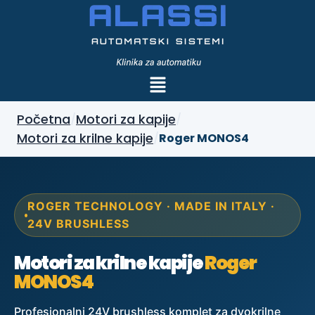
Početna
Motori za kapije
/
/
Motori za krilne kapije
/
Roger MONOS4
ROGER TECHNOLOGY · MADE IN ITALY ·
24V BRUSHLESS
Motori za krilne kapije
Roger
MONOS4
Profesionalni 24V brushless komplet za dvokrilne