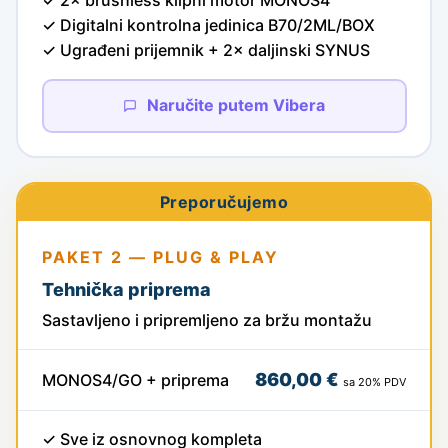
✓ Digitalni kontrolna jedinica B70/2ML/BOX
✓ Ugrađeni prijemnik + 2× daljinski SYNUS
Naručite putem Vibera
Preporučujemo
PAKET 2 — PLUG & PLAY
Tehnička priprema
Sastavljeno i pripremljeno za bržu montažu
860,00 €
MONOS4/GO + priprema
sa 20% PDV
✓ Sve iz osnovnog kompleta