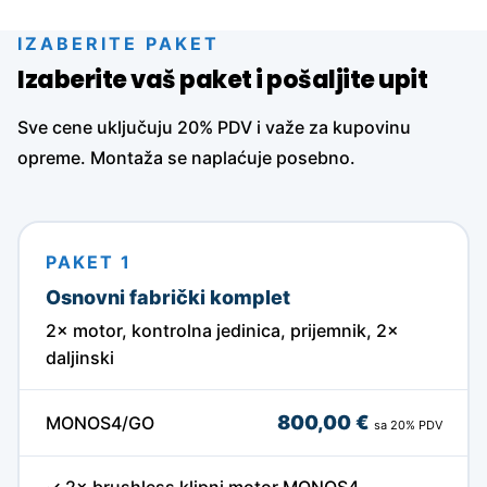
IZABERITE PAKET
Izaberite vaš paket i pošaljite upit
Sve cene uključuju 20% PDV i važe za kupovinu
opreme. Montaža se naplaćuje posebno.
PAKET 1
Osnovni fabrički komplet
2× motor, kontrolna jedinica, prijemnik, 2×
daljinski
800,00 €
MONOS4/GO
sa 20% PDV
✓ 2× brushless klipni motor MONOS4