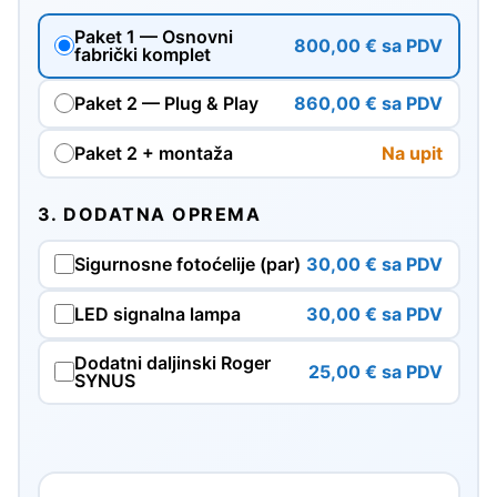
Paket 1 — Osnovni
800,00 € sa PDV
fabrički komplet
Paket 2 — Plug & Play
860,00 € sa PDV
Paket 2 + montaža
Na upit
3. DODATNA OPREMA
Sigurnosne fotoćelije (par)
30,00 € sa PDV
LED signalna lampa
30,00 € sa PDV
Dodatni daljinski Roger
25,00 € sa PDV
SYNUS