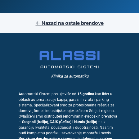
← Nazad na ostale brendove
Automatski Sistem posluje više od
15 godina
kao lider u
oblasti automatizacije kapija, garažnih vrata i parking
sistema. Specijalizovani smo za profesionalna rešenja za
domove, firme i industrijske objekte širom Srbije i regiona.
Ovlašćeni smo distributeri renomiranih evropskih brendova
–
Stagnoli (Italija)
,
CAIS (Češka)
i
Nuraia (Italija)
– uz
garanciju kvaliteta, pouzdanosti i dugotrajnosti. Naš tim
nudi kompletnu podršku: savetovanje, montažu i servis.
Već skoro dve decenije – sigurnost i udobnost na vašem