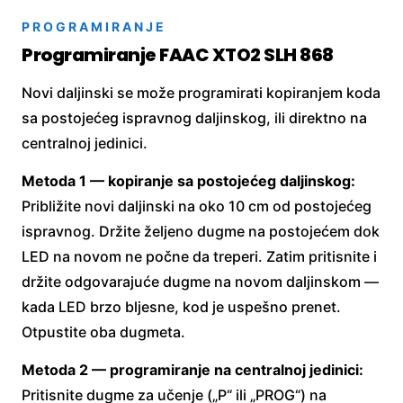
PROGRAMIRANJE
Programiranje FAAC XTO2 SLH 868
Novi daljinski se može programirati kopiranjem koda
sa postojećeg ispravnog daljinskog, ili direktno na
centralnoj jedinici.
Metoda 1 — kopiranje sa postojećeg daljinskog:
Približite novi daljinski na oko 10 cm od postojećeg
ispravnog. Držite željeno dugme na postojećem dok
LED na novom ne počne da treperi. Zatim pritisnite i
držite odgovarajuće dugme na novom daljinskom —
kada LED brzo bljesne, kod je uspešno prenet.
Otpustite oba dugmeta.
Metoda 2 — programiranje na centralnoj jedinici:
Pritisnite dugme za učenje („P“ ili „PROG“) na