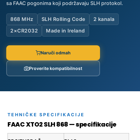
sa FAAC pogonima koji podržavaju SLH protokol.
868 MHz
SLH Rolling Code
2 kanala
2×CR2032
Made in Ireland
Naruči odmah
Proverite kompatibilnost
TEHNIČKE SPECIFIKACIJE
FAAC XTO2 SLH 868 — specifikacije