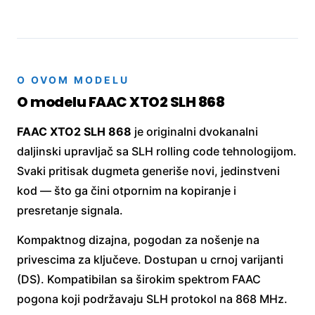
O OVOM MODELU
O modelu FAAC XTO2 SLH 868
FAAC XTO2 SLH 868
je originalni dvokanalni
daljinski upravljač sa SLH rolling code tehnologijom.
Svaki pritisak dugmeta generiše novi, jedinstveni
kod — što ga čini otpornim na kopiranje i
presretanje signala.
Kompaktnog dizajna, pogodan za nošenje na
privescima za ključeve. Dostupan u crnoj varijanti
(DS). Kompatibilan sa širokim spektrom FAAC
pogona koji podržavaju SLH protokol na 868 MHz.