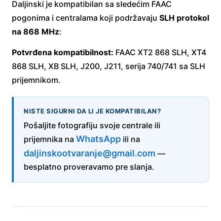
Daljinski je kompatibilan sa sledećim FAAC
pogonima i centralama koji podržavaju
SLH protokol
na 868 MHz
:
Potvrđena kompatibilnost:
FAAC XT2 868 SLH, XT4
868 SLH, XB SLH, J200, J211, serija 740/741 sa SLH
prijemnikom.
NISTE SIGURNI DA LI JE KOMPATIBILAN?
Pošaljite fotografiju svoje centrale ili
WhatsApp
prijemnika na
ili na
daljinskootvaranje@gmail.com
—
besplatno proveravamo pre slanja.