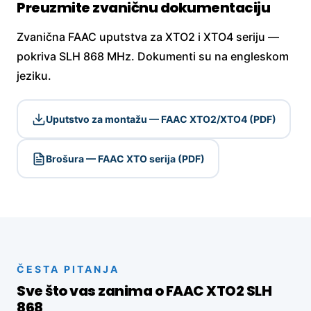
Preuzmite zvaničnu dokumentaciju
Zvanična FAAC uputstva za XTO2 i XTO4 seriju —
pokriva SLH 868 MHz. Dokumenti su na engleskom
jeziku.
Uputstvo za montažu — FAAC XTO2/XTO4 (PDF)
Brošura — FAAC XTO serija (PDF)
ČESTA PITANJA
Sve što vas zanima o FAAC XTO2 SLH
868