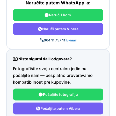
Naručite putem WhatsApp-a:
Naruči
1 kom.
Naruči putem Vibera
064 11 757 11
|
E-mail
Niste sigurni da li odgovara?
Fotografišite svoju centralnu jedinicu i
pošaljite nam — besplatno proveravamo
kompatibilnost pre kupovine.
Pošaljite fotografiju
Pošaljite putem Vibera