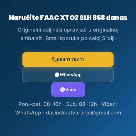
Naručite FAAC XTO2 SLH 868 danas
Originalni daljinski upravljač u originalnoj
ambalaži. Brza isporuka po celoj Srbiji.
064 11 757 11
WhatsApp
Viber
Pon.–pet. 08–16h · Sub. 08–12h · Viber i
WhatsApp · daljinskootvaranje@gmail.com