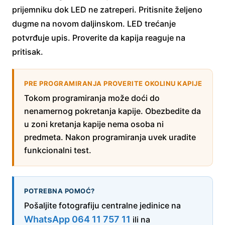
prijemniku dok LED ne zatreperi. Pritisnite željeno
dugme na novom daljinskom. LED trećanje
potvrđuje upis. Proverite da kapija reaguje na
pritisak.
PRE PROGRAMIRANJA PROVERITE OKOLINU KAPIJE
Tokom programiranja može doći do
nenamernog pokretanja kapije. Obezbedite da
u zoni kretanja kapije nema osoba ni
predmeta. Nakon programiranja uvek uradite
funkcionalni test.
POTREBNA POMOĆ?
Pošaljite fotografiju centralne jedinice na
WhatsApp 064 11 757 11
ili na