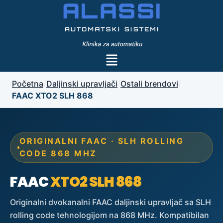
Početna
/
Daljinski upravljači
/
Ostali brendovi
/
FAAC XTO2 SLH 868
ORIGINALNI FAAC · SLH ROLLING
CODE 868 MHZ
FAAC
XTO2 SLH 868
Originalni dvokanalni FAAC daljinski upravljač sa SLH
rolling code tehnologijom na 868 MHz. Kompatibilan