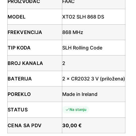
PROIZVOĐAČ
FAAC
MODEL
XTO2 SLH 868 DS
FREKVENCIJA
868 MHz
TIP KODA
SLH Rolling Code
BROJ KANALA
2
BATERIJA
2 × CR2032 3 V (priložena)
POREKLO
Made in Ireland
STATUS
Na stanju
CENA SA PDV
30,00 €