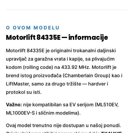
O OVOM MODELU
Motorlift 84335E — informacije
Motorlift 84335E je originalni trokanalni daljinski
upravljač za garažna vrata i kapije, sa plivajućim
kodom (rolling code) na 433.92 MHz. Motorlift je
brend istog proizvođača (Chamberlain Group) kao i
LiftMaster, samo za drugo tržište — hardver i
protokol su isti.
Važno:
nije kompatibilan sa EV serijom (ML510EV,
ML1000EV-S i sličnim modelima).
Ovaj model trenutno nije dostupan u našoj ponudi.