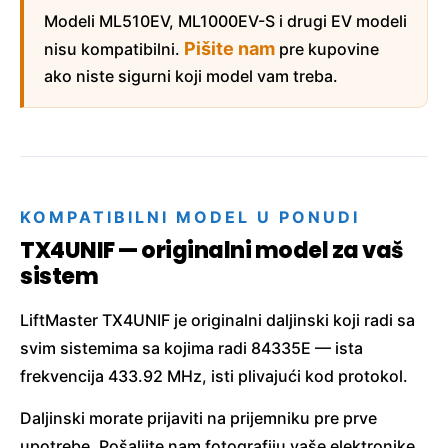
Modeli ML510EV, ML1000EV-S i drugi EV modeli
Pišite nam
nisu kompatibilni.
pre kupovine
ako niste sigurni koji model vam treba.
KOMPATIBILNI MODEL U PONUDI
TX4UNIF — originalni model za vaš
sistem
LiftMaster TX4UNIF je originalni daljinski koji radi sa
svim sistemima sa kojima radi 84335E — ista
frekvencija 433.92 MHz, isti plivajući kod protokol.
Daljinski morate prijaviti na prijemniku pre prve
upotrebe. Pošaljite nam fotografiju vaše elektronike