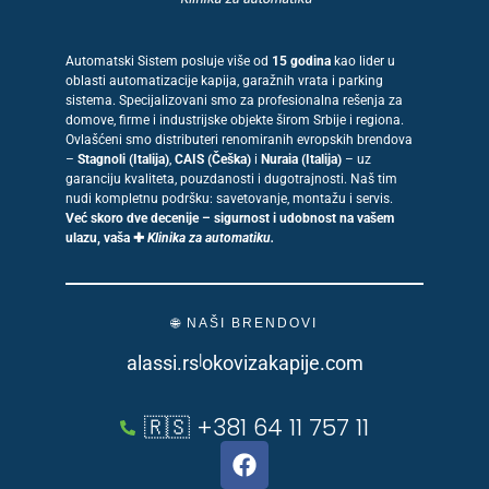
Automatski Sistem posluje više od
15 godina
kao lider u
oblasti automatizacije kapija, garažnih vrata i parking
sistema. Specijalizovani smo za profesionalna rešenja za
domove, firme i industrijske objekte širom Srbije i regiona.
Ovlašćeni smo distributeri renomiranih evropskih brendova
–
Stagnoli (Italija)
,
CAIS (Češka)
i
Nuraia (Italija)
– uz
garanciju kvaliteta, pouzdanosti i dugotrajnosti. Naš tim
nudi kompletnu podršku: savetovanje, montažu i servis.
Već skoro dve decenije – sigurnost i udobnost na vašem
ulazu, vaša ✚
Klinika za automatiku.
🌐 NAŠI BRENDOVI
|
alassi.rs
okovizakapije.com
🇷🇸 +381 64 11 757 11