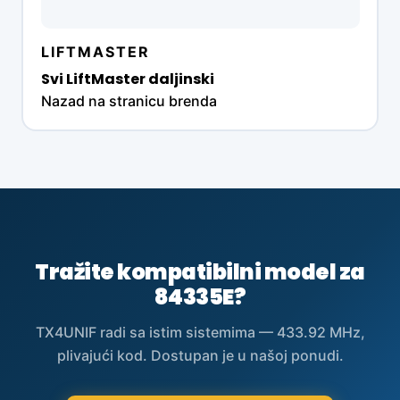
LIFTMASTER
Svi LiftMaster daljinski
Nazad na stranicu brenda
Tražite kompatibilni model za
84335E?
TX4UNIF radi sa istim sistemima — 433.92 MHz,
plivajući kod. Dostupan je u našoj ponudi.