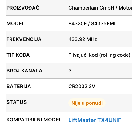
PROIZVOĐAČ
Chamberlain GmbH / Motorlif
MODEL
84335E / 84335EML
FREKVENCIJA
433.92 MHz
TIP KODA
Plivajući kod (rolling code)
BROJ KANALA
3
BATERIJA
CR2032 3V
STATUS
Nije u ponudi
KOMPATIBILNI MODEL
LiftMaster TX4UNIF