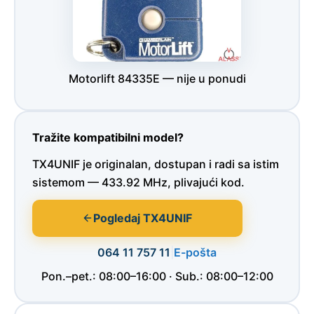
Motorlift 84335E — nije u ponudi
Tražite kompatibilni model?
TX4UNIF je originalan, dostupan i radi sa istim
sistemom — 433.92 MHz, plivajući kod.
Pogledaj TX4UNIF
064 11 757 11
|
E-pošta
Pon.–pet.: 08:00–16:00 · Sub.: 08:00–12:00