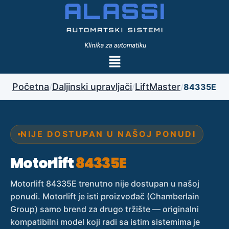
Početna
Daljinski upravljači
LiftMaster
/
/
/
84335E
NIJE DOSTUPAN U NAŠOJ PONUDI
Motorlift
84335E
Motorlift 84335E trenutno nije dostupan u našoj
ponudi. Motorlift je isti proizvođač (Chamberlain
Group) samo brend za drugo tržište — originalni
kompatibilni model koji radi sa istim sistemima je