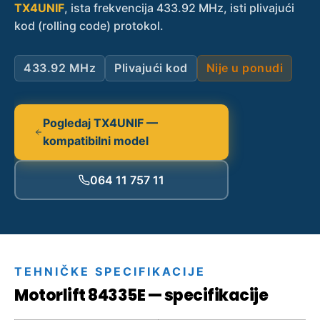
TX4UNIF
, ista frekvencija 433.92 MHz, isti plivajući
kod (rolling code) protokol.
433.92 MHz
Plivajući kod
Nije u ponudi
Pogledaj TX4UNIF —
kompatibilni model
064 11 757 11
TEHNIČKE SPECIFIKACIJE
Motorlift 84335E — specifikacije