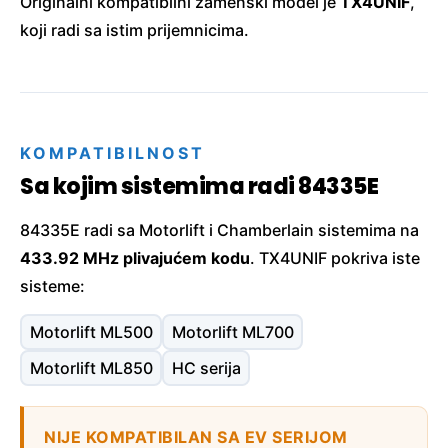
Originalni kompatibilni zamenski model je
TX4UNIF
,
koji radi sa istim prijemnicima.
KOMPATIBILNOST
Sa kojim sistemima radi 84335E
84335E radi sa Motorlift i Chamberlain sistemima na
433.92 MHz plivajućem kodu
. TX4UNIF pokriva iste
sisteme:
Motorlift ML500
Motorlift ML700
Motorlift ML850
HC serija
NIJE KOMPATIBILAN SA EV SERIJOM